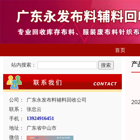
首页
产
站内搜索：
公司：
广东永发布料辅料回收公司
20
联系：
张忠云
手机：
13924916451
地址：
广东省中山市
微信：