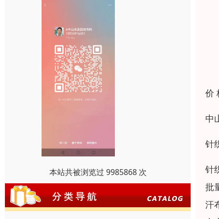
价
中
针
针
本站共被浏览过 9985868 次
批
汗