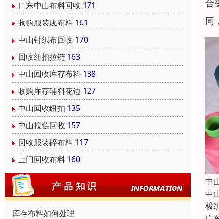
合
广东中山布料回收
171
同
收购服装废布料
161
中山针织布回收
170
回收纽扣拉链
163
中山回收库存布料
138
收购库存辅料花边
127
中山回收纽扣
135
中山拉链回收
157
回收服装碎布料
117
上门回收布料
160
中
中
梭
库存布料如何处理
广