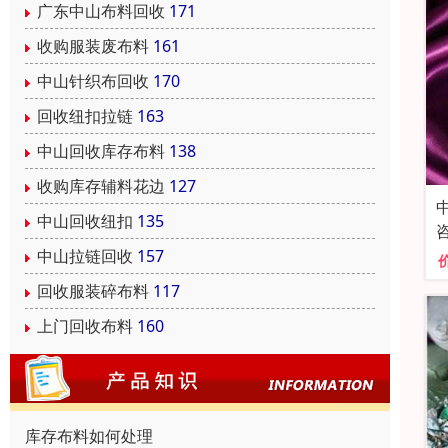
广东中山布料回收
171
收购服装废布料
161
中山针织布回收
170
回收纽扣拉链
163
中山回收库存布料
138
收购库存辅料花边
127
中山回收纽扣
135
中山拉链回收
157
回收服装碎布料
117
上门回收布料
160
库存布料如何处理