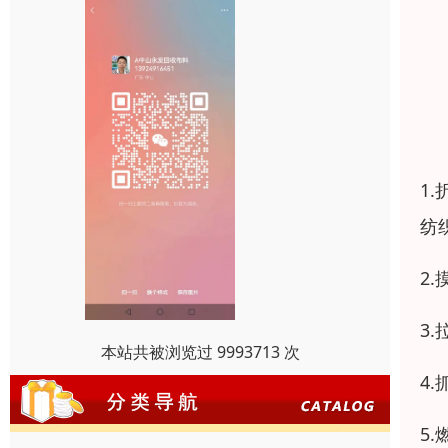
1
纺
2
3
本站共被浏览过 9993713 次
4
5