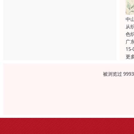
中
从
色
广
15-
更
被浏览过 999