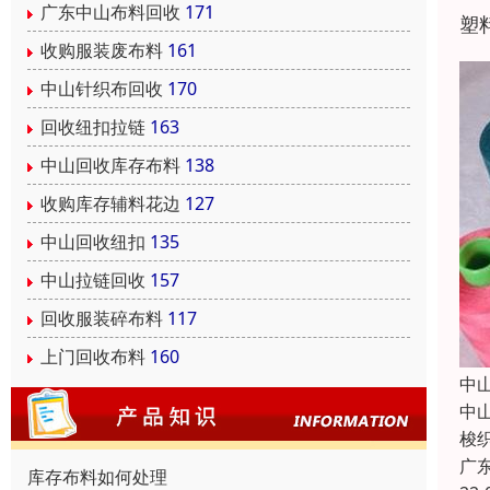
广东中山布料回收
171
塑
收购服装废布料
161
中山针织布回收
170
回收纽扣拉链
163
中山回收库存布料
138
收购库存辅料花边
127
中山回收纽扣
135
中山拉链回收
157
回收服装碎布料
117
上门回收布料
160
中
中
梭
广
库存布料如何处理