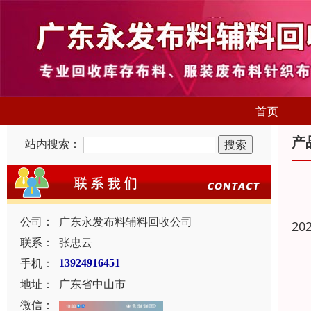
首页
产
站内搜索：
公司：
广东永发布料辅料回收公司
20
联系：
张忠云
手机：
13924916451
地址：
广东省中山市
微信：