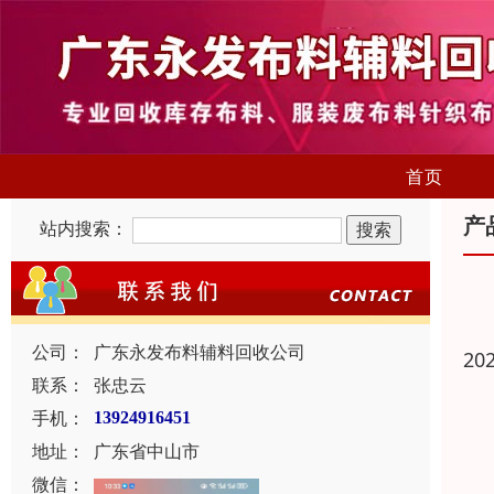
首页
产
站内搜索：
公司：
广东永发布料辅料回收公司
20
联系：
张忠云
手机：
13924916451
地址：
广东省中山市
微信：