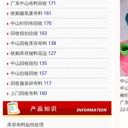
广东中山布料回收
171
收购服装废布料
161
中山针织布回收
170
回收纽扣拉链
163
中山回收库存布料
138
收购库存辅料花边
127
中山回收纽扣
135
中山拉链回收
157
中
回收服装碎布料
117
中
上门回收布料
160
梭
广
22-
库存布料如何处理