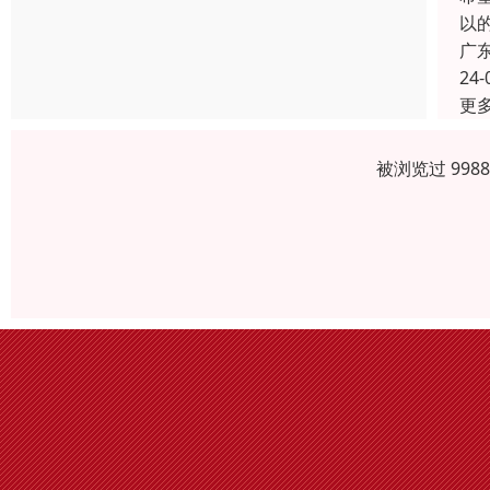
以
广
24-
更
被浏览过 998