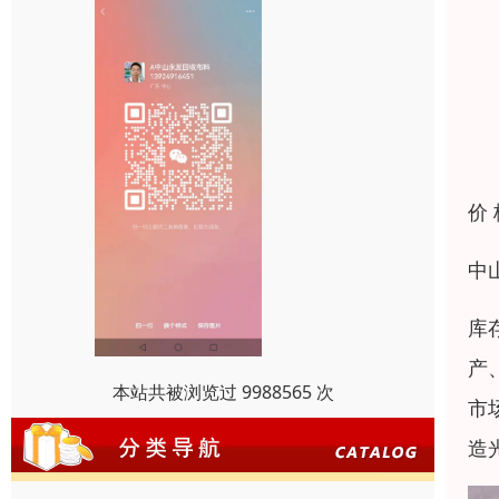
价
中
库
产
本站共被浏览过 9988565 次
市
造