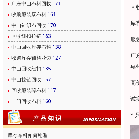
广东中山布料回收
171
回
收购服装废布料
161
库
中山针织布回收
170
回收纽扣拉链
163
服
中山回收库存布料
138
广
收购库存辅料花边
127
惠
中山回收纽扣
135
中山拉链回收
157
高
回收服装碎布料
117
诚
上门回收布料
160
*
库存布料如何处理