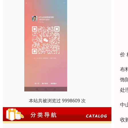
价
布
饰
处
本站共被浏览过 9998609 次
中
收