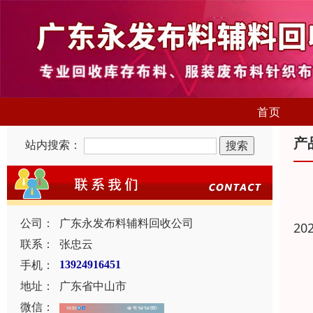
首页
产
站内搜索：
公司：
广东永发布料辅料回收公司
20
联系：
张忠云
手机：
13924916451
地址：
广东省中山市
微信：