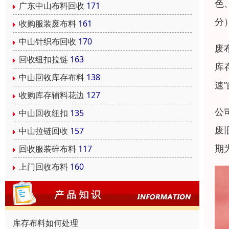
色
广东中山布料回收
171
分
收购服装废布料
161
中山针织布回收
170
废
回收纽扣拉链
163
库
中山回收库存布料
138
速
收购库存辅料花边
127
公
中山回收纽扣
135
废
中山拉链回收
157
期
回收服装碎布料
117
上门回收布料
160
库存布料如何处理