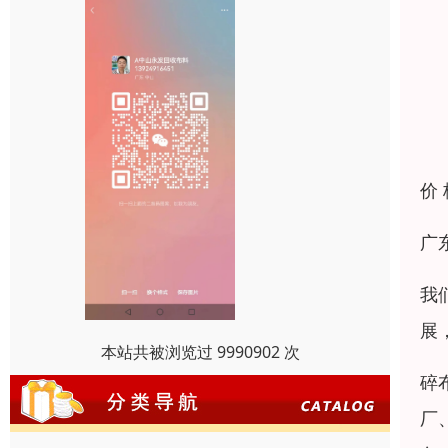
价
广
我
展
本站共被浏览过 9990902 次
碎
厂