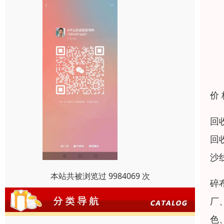
价
回
回
沙
本站共被浏览过 9984069 次
碎
厂
色