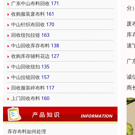
广东中山布料回收
171
分
收购服装废布料
161
废
中山针织布回收
170
库
回收纽扣拉链
163
速
中山回收库存布料
138
收购库存辅料花边
127
广
中山回收纽扣
135
诚
中山拉链回收
157
商
回收服装碎布料
117
上门回收布料
160
库存布料如何处理