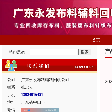
首页
产
站内搜索：
公司：
广东永发布料辅料回收公司
20
联系：
张忠云
手机：
13924916451
地址：
广东省中山市
微信：